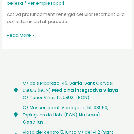
bellesa
/ Per
empiezapori
Activa profundament l’energia cel·lular retornant a la
pell la lluminositat perduda
Protocol
Read More »
facial
Secretos
del
Agua
C/ dels Madrazo, 46, Sarrià-Sant Gervasi,
08006 (BCN)
Medicina integrativa Vilaya
C/ Tenor Viñas 12, 08021 (BCN)
C/ Mossèn jacint Verdaguer, 51, 08950,
Esplugues de Llob. (BCN)
Naturasì
Casellas
Plaza del centro 5, junto C/ del Pi 2 (Sant