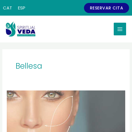
Vés
CAT
ESP
RESERVAR CITA
al
contingut
Bellesa