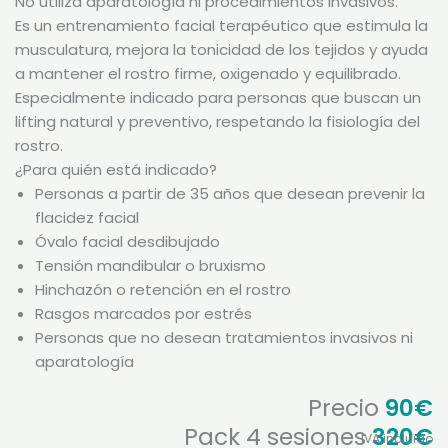
No utiliza aparatología ni procedimientos invasivos.
Es un entrenamiento facial terapéutico que estimula la
musculatura, mejora la tonicidad de los tejidos y ayuda
a mantener el rostro firme, oxigenado y equilibrado.
Especialmente indicado para personas que buscan un
lifting natural y preventivo, respetando la fisiología del
rostro.
¿Para quién está indicado?
Personas a partir de 35 años que desean prevenir la
flacidez facial
Óvalo facial desdibujado
Tensión mandibular o bruxismo
Hinchazón o retención en el rostro
Rasgos marcados por estrés
Personas que no desean tratamientos invasivos ni
aparatología
Precio
90€
Pack 4 sesiones
320€
IVA incluido