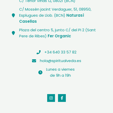
C/ Tenor Viñas 12, 08021 (BCN)
C/ Mossèn jacint Verdaguer, 51, 08950,
Esplugues de Llob. (BCN)
Naturasì
Casellas
Plaza del centro 5, junto C/ del Pi 2 (Sant
Pere de Ribes)
Fer Organic
+34 640 33 57 82
hola@spiritualveda.es
Lunes a viernes
de 9h a 19h