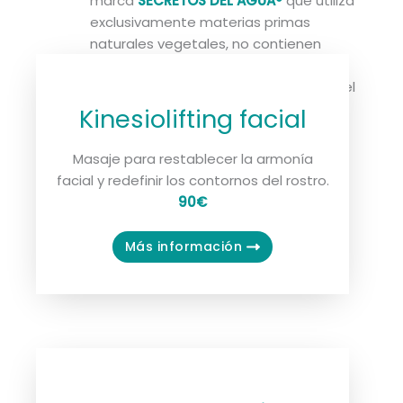
marca
SECRETOS DEL AGUA
®
que utiliza
exclusivamente materias primas
naturales vegetales, no contienen
sustancias plásticas, con certificación
ecológica y son respetuosos con la piel
y con el medio ambiente. Apto para
Kinesiolifting facial
veganos.
Masaje para restablecer la armonía
facial y redefinir los contornos del rostro.
90€
Más información