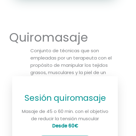
Quiromasaje
Conjunto de técnicas que son
empleadas por un terapeuta con el
propósito de manipular los tejidos
grasos, musculares y la piel de un
paciente para reducir la tensión
muscular.
Sesión quiromasaje
Conoce las diferencias entre el
masaje Ayurvédico y el quiromasaje
Masaje de 45 o 60 min. con el objetivo
>
de reducir la tensión muscular
Desde 60€