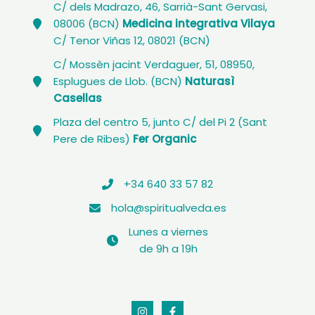
C/ dels Madrazo, 46, Sarrià-Sant Gervasi,
08006 (BCN)
Medicina integrativa Vilaya
C/ Tenor Viñas 12, 08021 (BCN)
C/ Mossèn jacint Verdaguer, 51, 08950,
Esplugues de Llob. (BCN)
Naturasì
Casellas
Plaza del centro 5, junto C/ del Pi 2 (Sant
Pere de Ribes)
Fer Organic
+34 640 33 57 82
hola@spiritualveda.es
Lunes a viernes
de 9h a 19h