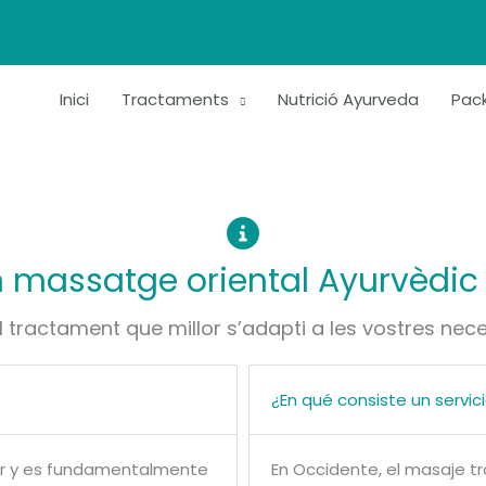
Inici
Tractaments
Nutrició Ayurveda
Pack
un massatge oriental Ayurvèdic
l tractament que millor s’adapti a les vostres nec
¿En qué consiste un servi
tar y es fundamentalmente
En Occidente, el masaje tr