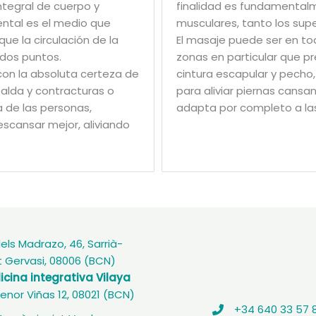
ntegral de cuerpo y
finalidad es fundamentalme
ental es el medio que
musculares, tanto los supe
que la circulación de la
El masaje puede ser en to
dos puntos.
zonas en particular que p
on la absoluta certeza de
cintura escapular y pecho
palda y contracturas o
para aliviar piernas cansa
a de las personas,
adapta por completo a las
scansar mejor, aliviando
els Madrazo, 46, Sarrià-
 Gervasi, 08006 (BCN)
cina integrativa Vilaya
enor Viñas 12, 08021 (BCN)
+34 640 33 57 