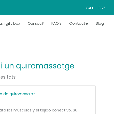
CAT
ESP
s i gift box
Qui sóc?
FAQ’s
Contacte
Blog
 i un quiromassatge
essitats
cio de quiromasaje?
ata los músculos y el tejido conectivo. Su