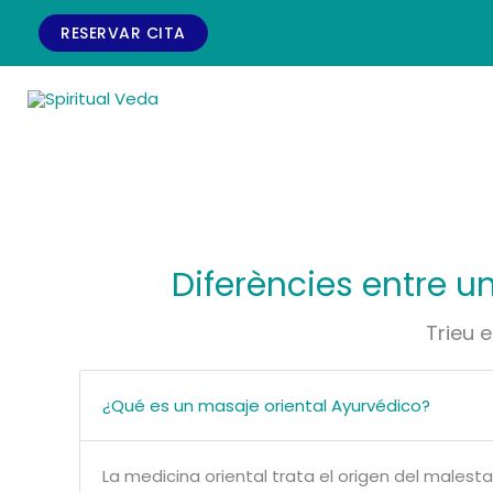
Vés
RESERVAR CITA
al
contingut
Diferències entre 
Trieu e
¿Qué es un masaje oriental Ayurvédico?
La medicina oriental trata el origen del males